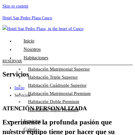
Skip to content
Hotel San Pedro Plaza Cusco
Inicio
Nosotros
Habitaciones
RESERVAR
Habitación Matrimonial Superior
Servicios
Habitación Triple Superior
Habitación Cuádruple Superior
Inicio
Habitación Matrimonial Premium
Servicios
Habitación Doble Premium
ATENCIÓN PERSONALIZADA
Habitación Triple Premium
Experimente la profunda pasión que
Servicios
Galería
nuestro equipo tiene por hacer que su